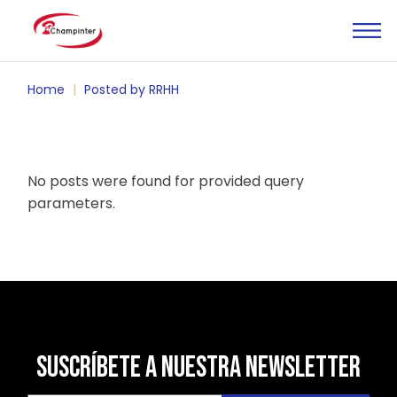
Skip
to
the
content
Home
Posted by RRHH
No posts were found for provided query
parameters.
SUSCRÍBETE A NUESTRA NEWSLETTER