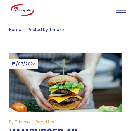
Skip
to
the
content
Home
Posted by Trinexo
15/07/2024
By
Trinexo
Recettes