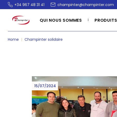
Skip
+34 967 48 31 41
champinter@champinter.com
to
the
content
QUI NOUS SOMMES
PRODUIT
Home
Champinter solidaire
15/07/2024