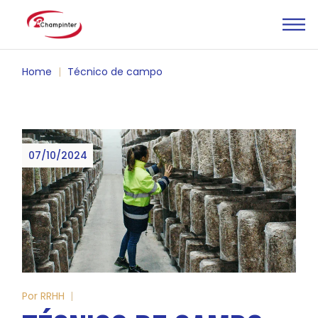
Skip
to
the
content
Home
Técnico de campo
07/10/2024
Por
RRHH