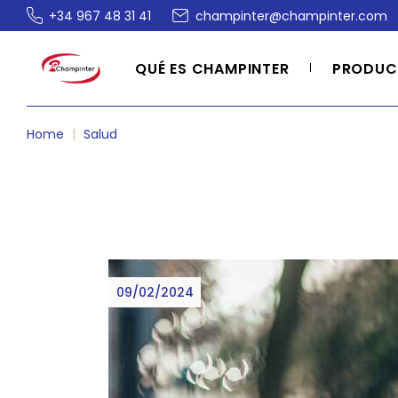
Skip
+34 967 48 31 41
champinter@champinter.com
to
the
content
QUÉ ES CHAMPINTER
PRODUC
Home
Salud
09/02/2024